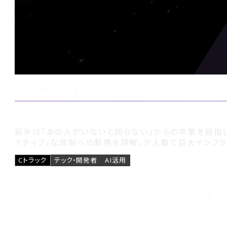
15:15〜15:35
人依存からAIネイティブの体制へ：バ
前半は「あの人がいないと回らない」からの卒業を目指し
イティブ」な体制への転換を詳解。少人数で巨大インフ
Cトラック
テック・開発者
AI活用
株式会社ソラコム ディレクター ソフトウェアエンジニアリング
株式会社ソラコム シニアソフトウェアエンジニア 原 義博