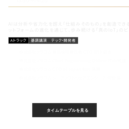
13:30〜14:20
CTOキーノート：AI時代の「つなぐ」を
AIは分析や省力化を超え「仕組みそのもの」を創造でき
ットフォームの進化を通じて、歩み続ける「真のIoT」のビ
Aトラック
基調講演
テック・開発者
株式会社ソラコム 最高技術責任者 CTO 安川 健太
株式会社ソラコム Chief Engineering Officer 片山 暁雄
株式会社ソラコム CTO of Japan 松井 基勝
株式会社ソラコム シニアソフトウェアエンジニア 河野 瑛
タイムテーブルを見る