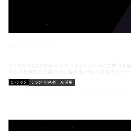
16:25〜16:45
自己解決や回答速度を上げる、サポート
ソラコムでは2024年からサポートシステムに生成AI
における現在地や裏側の仕組みを、そして貴社のサポー
Cトラック
テック・開発者
AI活用
株式会社ソラコム ディレクター カスタマーリライアビリティエ