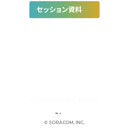
セッション資料
セッション数
参加者数
参加満足度
15
+
1700
+
90
%
IoTの最新情報を発信中！
Facebook
X(Twitter)
Youtube
Instagram
©︎ SORACOM, INC.