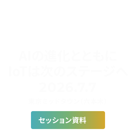
AIの進化とともに
IoTは次のステージへ
2026.7.7
東京ミッドタウン（六本木）
セッション資料
セッション数
参加者数
参加満足度