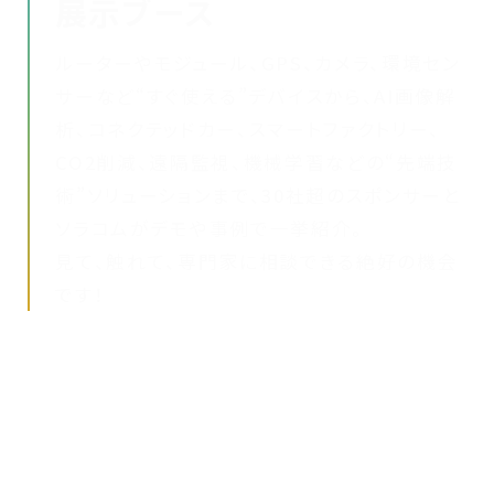
展示ブース
ルーターやモジュール、GPS、カメラ、環境セン
サーなど“すぐ使える”デバイスから、AI画像解
析、コネクテッドカー、スマートファクトリー、
CO2削減、遠隔監視、機械学習などの“先端技
術”ソリューションまで、30社超のスポンサーと
ソラコムがデモや事例で一挙紹介。
見て、触れて、専門家に相談できる絶好の機会
です！