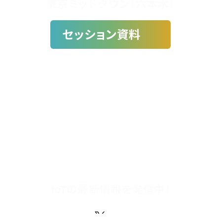
東京ミッドタウン（六本木）
セッション資料
セッション数
参加者数
参加満足度
15
+
1700
+
90
%
IoTの最新情報を発信中！
Facebook
X(Twitter)
Youtube
Instagram