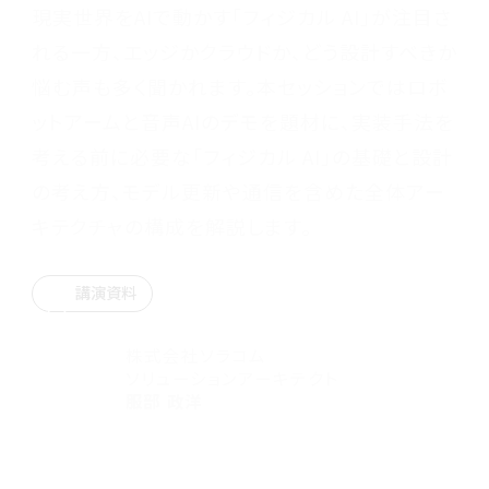
現実世界をAIで動かす「フィジカル AI」が注目さ
れる一方、エッジかクラウドか、どう設計すべきか
悩む声も多く聞かれます。本セッションではロボ
ットアームと音声AIのデモを題材に、実装手法を
考える前に必要な「フィジカル AI」の基礎と設計
の考え方、モデル更新や通信を含めた全体アー
キテクチャの構成を解説します。
講演資料
株式会社ソラコム
ソリューションアーキテクト
服部 政洋