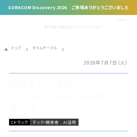
SORACOM Discovery 2026 ご来場ありがとうございました
国内最大級のIoTカンファレンス
トップ
タイムテーブル
現場をAIで動かす「フィジカル AI」の組み込み設計の考え方
2026年7月7日（火）
15:50〜16:10
現場をAIで動かす「フィジ
カル AI」の組み込み設計の
考え方
Cトラック
テック・開発者
AI活用