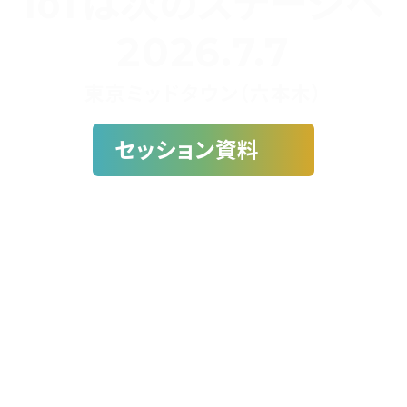
IoTは次のステージへ
2026.7.7
東京ミッドタウン（六本木）
セッション資料
セッション数
参加者数
参加満足度
15
+
1700
+
90
%