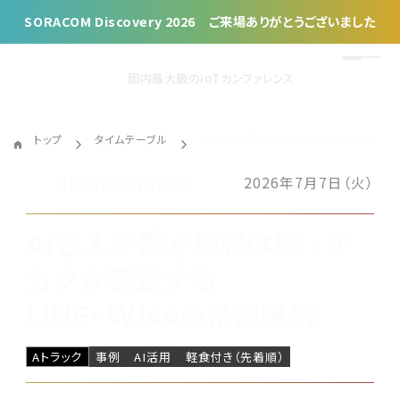
SORACOM Discovery 2026 ご来場ありがとうございました
国内最大級のIoTカンファレンス
トップ
タイムテーブル
AIと人が繋ぐ顧客体験：チカクが実践するLINE×Wisora活用事例
2026年7月7日（火）
15:30〜16:00
AIと人が繋ぐ顧客体験：チ
カクが実践する
LINE×Wisora活用事例
Aトラック
事例
AI活用
軽食付き（先着順）