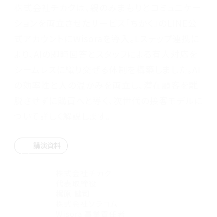
株式会社チカクは、親のみまもりとコミュニケー
ションを両立させたサービス「ちかく」のLINE公
式アカウントにWisoraを導入。Lステップ連携に
より、AIの即時回答とスタッフによる有人対応を
シームレスに織り交ぜる体制を構築しました。AI
の効率性と人の温かみを両立し、潜在顧客を離
脱させずに購買へと導く、次世代の接客モデルに
ついて詳しく解説します。
講演資料
株式会社チカク
代表取締役
梶原 健司
株式会社ソラコム
Wisora 事業責任者