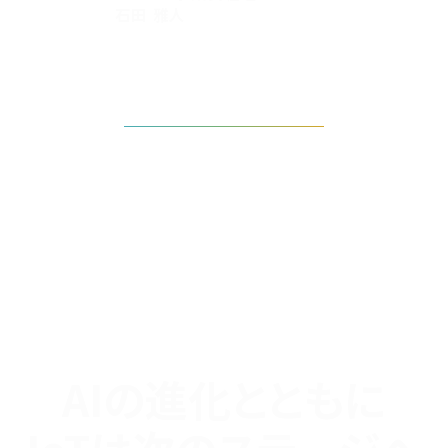
石田 雅人
タイムテーブルを見る
AIの進化とともに