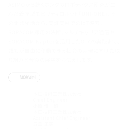
ASIMOから続くホンダのロボティクス研究が生
んだ着座型モビリティロボット「UNI-ONE」。そ
の開発秘話から、実証実験でのIoT模索、
SORACOM採用の決断、マルチキャリア通信や
SORACOM Napterを活用したOTAの実践まで、
誰もが自由に移動できる社会の実現に向けた取
り組みと今後の展望をお伝えします。
講演資料
本田技研工業株式会社
Chief Engineer
小橋 慎一郎
本田技研工業株式会社
Assistant Chief Engineer
五島 正基