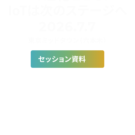
IoTは次のステージへ
2026.7.7
東京ミッドタウン（六本木）
セッション資料
セッション数
参加者数
参加満足度
15
+
1700
+
90
%