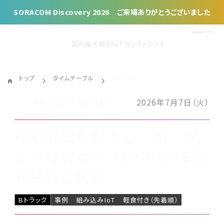
SORACOM Discovery 2026 ご来場ありがとうございました
国内最大級のIoTカンファレンス
トップ
タイムテーブル
移動の壁をなくし、ボーダレスな社会へ！UNI-ONE開発秘話と実践
2026年7月7日（火）
16:00〜16:30
移動の壁をなくし、ボーダ
レスな社会へ！UNI-ONE開
発秘話と実践
Bトラック
事例
組み込みIoT
軽食付き（先着順）