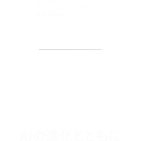
株式会社ソラコム
ソリューションアーキテクト
柴田 建太郎
タイムテーブルを見る
AIの進化とともに