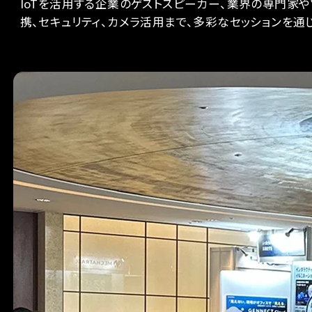
イベ
IoTを活用する企業のゲストスピーカー、業界の専門家やソ
ス
携、セキュリティ、カメラ活用まで、多彩なセッションを
セ
セッ