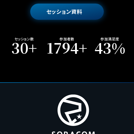
セッション資料
セッション数
参加者数
参加満足度
30
+
2000
+
78
%