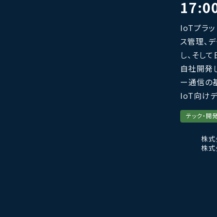
17:0
IoTプラ
ス管理、
し、そして
自社開発し
ー通信の基
IoT向け
テック・開
株式
株式