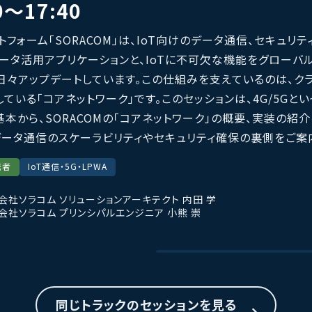
0〜17:40
ットフォーム「SORACOM」は、IoT向けのデータ通信、セキュリ
データ活用アプリケーションと、IoTに不可欠な機能をグローバ
日々アップデートしています。この仕組みを支えているのは、ク
ている「コアネットワーク」です。このセッションは、4G/5Gと
本から、SORACOMの「コアネットワーク」の概要、実装の紹介
データ通信のスケーラビリティやセキュリティ確保の裏側をご案
発者
IoT通信・5G・LPWA
会社ソラコム ソリューションアーキテクト
内田 学
会社ソラコム プリンシパルエンジニア
小熊 崇
同じトラックのセッションを見る