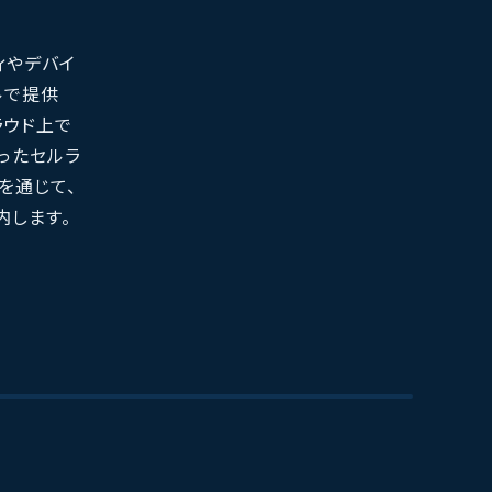
ティやデバイ
ルで提供
ラウド上で
いったセルラ
を通じて、
内します。