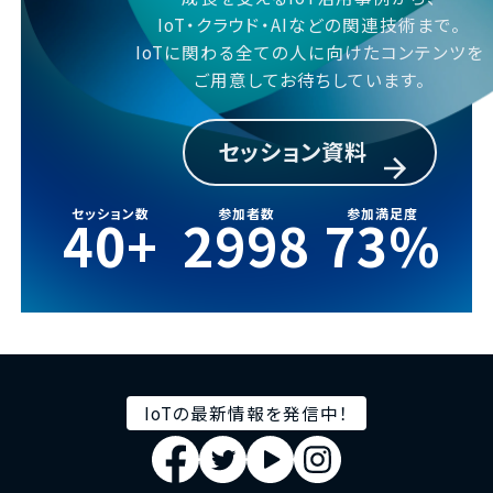
IoT・クラウド・AIなどの関連技術まで。
IoTに関わる全ての人に向けたコンテンツを
ご用意してお待ちしています。
セッション資料
セッション数
参加者数
参加満足度
40
+
3000
90
%
IoTの最新情報を発信中！
Facebook
Twitter
Youtube
Instagram