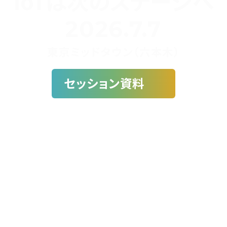
IoTは次のステージへ
2026.7.7
東京ミッドタウン（六本木）
セッション資料
セッション数
参加者数
参加満足度
15
+
1700
+
90
%