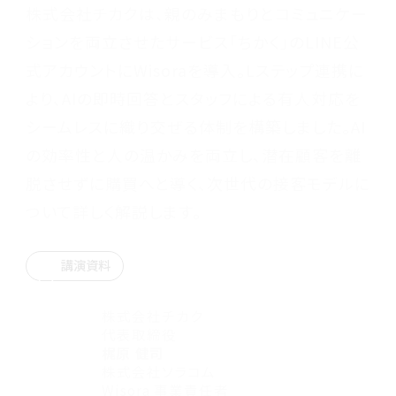
株式会社チカクは、親のみまもりとコミュニケー
ションを両立させたサービス「ちかく」のLINE公
式アカウントにWisoraを導入。Lステップ連携に
より、AIの即時回答とスタッフによる有人対応を
シームレスに織り交ぜる体制を構築しました。AI
の効率性と人の温かみを両立し、潜在顧客を離
脱させずに購買へと導く、次世代の接客モデルに
ついて詳しく解説します。
講演資料
株式会社チカク
代表取締役
梶原 健司
株式会社ソラコム
Wisora 事業責任者