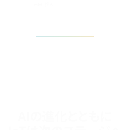
石田 雅人
タイムテーブルを見る
AIの進化とともに