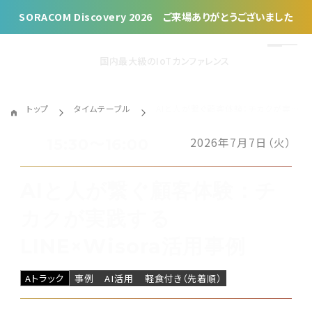
SORACOM Discovery 2026 ご来場ありがとうございました
国内最大級のIoTカンファレンス
トップ
タイムテーブル
AIと人が繋ぐ顧客体験：チカクが実践するLINE×Wisora活用事例
2026年7月7日（火）
15:30〜16:00
AIと人が繋ぐ顧客体験：チ
カクが実践する
LINE×Wisora活用事例
Aトラック
事例
AI活用
軽食付き（先着順）