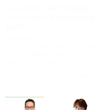
人とAIをつなぐIoTの今と未来 ー
「フィジカル」と「デジタル」が
出会う
その先へ
IoTの進化を礎に、ソラコムは「リアルワールドAIプ
ラットフォーム」を着実に具現化しています。現場の
データ化から遠隔管理、自動化、そして After AIへ
の道筋。IoT が AI の神経網としてフィジカルとデジ
タルをつなぐ時、そこで何を発見し変革を加速させ
るのか。ゲストの実践と共にその真価を提示します。
基調講演の詳細