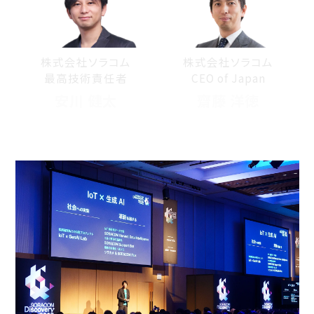
株式会社ソラコム
株式会社ソラコム
最高技術責任者
CEO of Japan
安川 健太
齋藤 洋徳