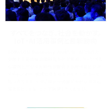
SESSION
すべてをつなぎ、
社会を動かす。
IoT・AI活用事例と
最新動向
SORACOM Discovery 2026では、AIとIoTが
交差する最前線の実践者たちが集結。フィジカル
な現場とデジタル知性が融合する時代のビジネ
スチャンスや、現場で活かせるアイデアがきっと
見つかります。テクノロジーの進化をビジネスに
変えるヒントを、ここで体験してください。
すべてのセッションを見る