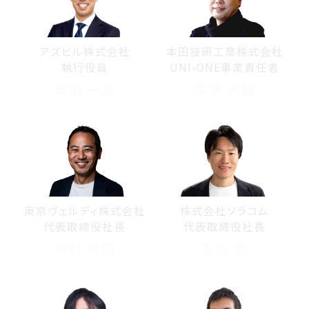
アズビル株式会社
本田技研工業株式会社
執行役員
UNI-ONE事業責任者
安田 一彦
中原 大輔
東京ヴェルディ株式会社
株式会社ソラコム
代表取締役社長
代表取締役社長
中村 考昭
玉川 憲