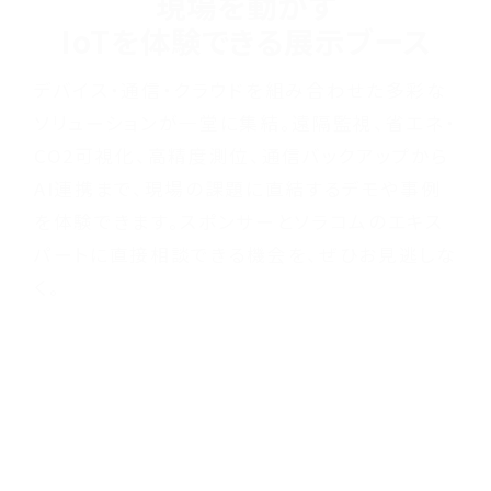
現場を動かす
IoTを体験できる
展示ブース
デバイス・通信・クラウドを組み合わせた多彩な
ソリューションが一堂に集結。遠隔監視、省エネ・
CO2可視化、高精度測位、通信バックアップから
AI連携まで、現場の課題に直結するデモや事例
を体験できます。スポンサーとソラコムのエキス
パートに直接相談できる機会を、ぜひお見逃しな
く。
SPEAKER