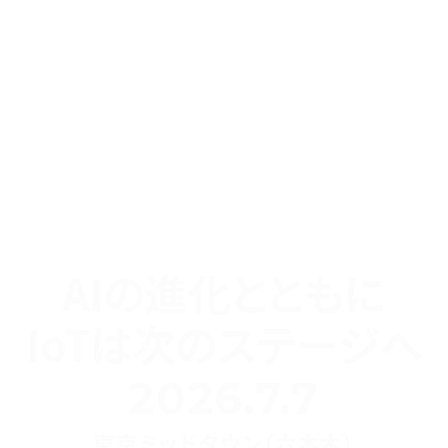
AIの進化とともに
IoTは次のステージへ
2026.7.7
東京ミッドタウン（六本木）