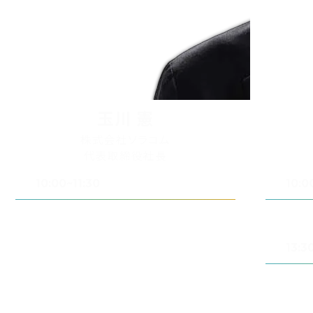
玉川 憲
株式会社ソラコム
代表取締役社長
10:00~11:30
10:0
基調講演：人とAIをつなぐIoTの今と未来 ー
基調講演：
「フィジカル」と「デジタル」が出会うその先へ
「フィジ
13:3
CTOキー
― 真のI