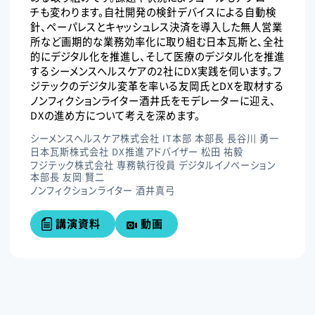
チも変わります。自社開発の検針デバイスによる自動検
針、ペーパレスとキャッシュレス決済を導入した無人営業
所など画期的な業務効率化に取り組む日本瓦斯と、全社
的にデジタル化を推進し、そして医療のデジタル化を推進
するシーメンスヘルスケアの2社にDX実践を伺います。フ
ジテックのデジタル変革を率いる友岡氏とDXを取材する
ノンフィクションライター酒井氏をモデレーターに迎え、
DXの進め方について考えを深めます。
シーメンスヘルスケア株式会社 IT本部 本部長 長谷川 勇一
日本瓦斯株式会社 DX推進アドバイザー 松田 祐毅
フジテック株式会社 専務執行役員 デジタルイノベーション
本部長 友岡 賢二
ノンフィクションライター 酒井真弓
講演資料
動画